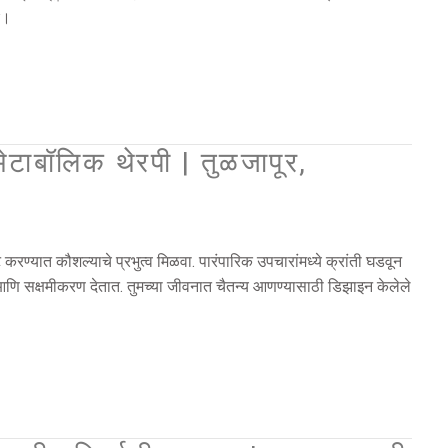
িন।
मेटाबॉलिक थेरपी | तुळजापूर,
गेट करण्यात कौशल्याचे प्रभुत्व मिळवा. पारंपारिक उपचारांमध्ये क्रांती घडवून
आणि सक्षमीकरण देतात. तुमच्या जीवनात चैतन्य आणण्यासाठी डिझाइन केलेले