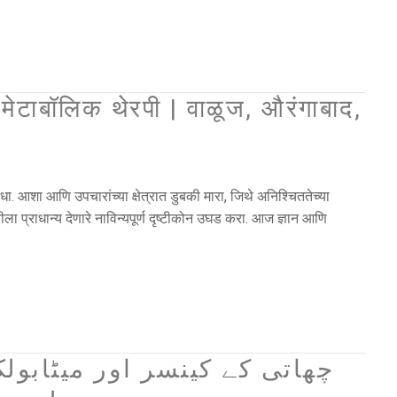
मेटाबॉलिक थेरपी | वाळूज, औरंगाबाद,
धा. आशा आणि उपचारांच्या क्षेत्रात डुबकी मारा, जिथे अनिश्चिततेच्या
ला प्राधान्य देणारे नाविन्यपूर्ण दृष्टीकोन उघड करा. आज ज्ञान आणि
چھاتی کے کینسر اور میٹابو