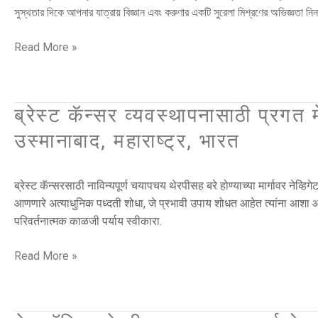
|
সুস্থতার দিকে আপনার যাত্রায় বিজ্ঞান এবং করুণার একটি সুরেলা মিশ্রণের অভিজ্ঞতা ন
বৈদ্যবাটি,
চম্পদানি,
Read More »
পশ্চিমবঙ্গ,
ভারত
ब्रेस्ट कॅन्सर व्यवस्थापनासाठी प्रगत 
ब्रेस्ट
कॅन्सर
उस्मानाबाद, महाराष्ट्र, भारत
व्यवस्थापनासाठी
प्रगत
मेटाबॉलिक
ब्रेस्ट कॅन्सरसाठी नाविन्यपूर्ण चयापचय थेरपीसह बरे होण्याच्या मार्गावर नेव्हि
थेरपी
आणणारे अत्याधुनिक पध्दती शोधा, जे प्रभावी उपाय शोधत आहेत त्यांना आशा 
|
परिवर्तनात्मक काळजी पर्याय स्वीकारा.
तुळजापूर,
उस्मानाबाद,
Read More »
महाराष्ट्र,
भारत