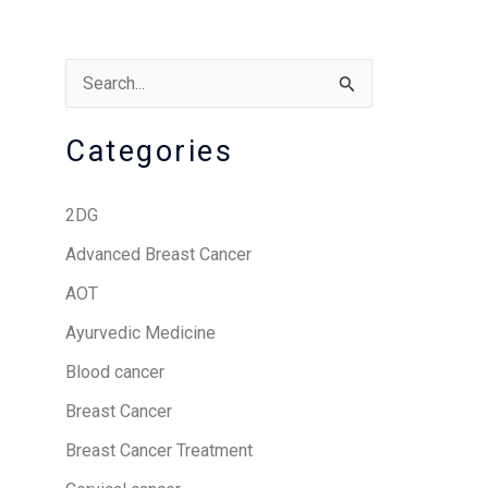
S
e
Categories
a
r
2DG
c
Advanced Breast Cancer
h
AOT
f
o
Ayurvedic Medicine
r
Blood cancer
:
Breast Cancer
Breast Cancer Treatment