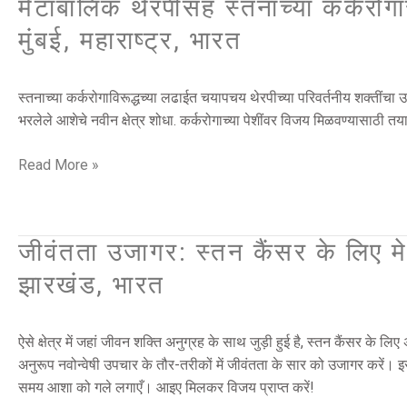
मेटाबॉलिक थेरपीसह स्तनाच्या कर्करोग
मेटाबॉलिक
थेरपीसह
मुंबई, महाराष्ट्र, भारत
स्तनाच्या
कर्करोगासाठी
परिवर्तनीय
स्तनाच्या कर्करोगाविरूद्धच्या लढाईत चयापचय थेरपीच्या परिवर्तनीय शक्तींचा
उपाय
भरलेले आशेचे नवीन क्षेत्र शोधा. कर्करोगाच्या पेशींवर विजय मिळवण्यासाठी तया
|
खारघर,
Read More »
नवी
मुंबई,
महाराष्ट्र,
जीवंतता उजागर: स्तन कैंसर के लिए मे
जीवंतता
भारत
उजागर:
झारखंड, भारत
स्तन
कैंसर
के
ऐसे क्षेत्र में जहां जीवन शक्ति अनुग्रह के साथ जुड़ी हुई है, स्तन कैंसर
लिए
अनुरूप नवोन्वेषी उपचार के तौर-तरीकों में जीवंतता के सार को उजागर करें। इस
मेटाबोलिक
समय आशा को गले लगाएँ। आइए मिलकर विजय प्राप्त करें!
थेरेपी