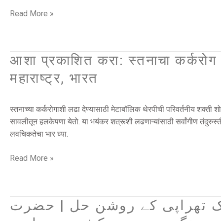
|
Read More »
वासेपुर,
धनबाद,
झारखंड,
आशा प्रकाशित करा: स्तनाचा कर्करोग 
आशा
भारत
प्रकाशित
महाराष्ट्र, भारत
करा:
स्तनाचा
कर्करोग
स्तनाच्या कर्करोगाशी लढा देण्यासाठी मेटाबॉलिक थेरपीची परिवर्तनीय शक्ती शो
मेटाबॉलिक
सावलीतून हलकेपणा येतो. या भयंकर शत्रूशी लढणाऱ्यांसाठी सर्वांगीण तंदुरुस्ती
थेरपी
लवचिकतेचा भार घ्या.
|
वाळूज,
Read More »
औरंगाबाद,
महाराष्ट्र,
भारत
لک تھراپی کے روشن حل | حضرت
چھاتی
کے