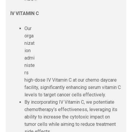
IV VITAMIN C
Our
orga
nizat
ion
admi
niste
rs
high-dose IV Vitamin C at our chemo daycare
facility, significantly enhancing serum vitamin C
levels to target cancer cells effectively.
By incorporating IV Vitamin C, we potentiate
chemotherapy’s effectiveness, leveraging its
ability to increase the cytotoxic impact on
tumor cells while aiming to reduce treatment
side effects.